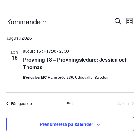
Kommande
Evenemang
E
E
S
L
ö
V
i
v
k
v
ä
s
augusti 2026
l
t
e
j
a
e
augusti 15 @ 17:00
-
23:00
d
n
LÖR
15
a
Provning 18 – Provningsledare: Jessica och
n
t
e
Thomas
u
m
m
e
Bengalos MC
Ramseröd 236, Uddevalla, Sweden
.
a
m
n
a
Idag
Nästa
Evenemang
Föregående
g
Evene
n
v
Prenumerera på kalender
y
g
n